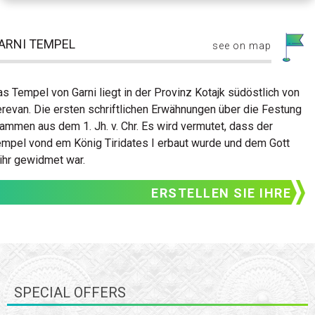
ARNI TEMPEL
see on map
s Tempel von Garni liegt in der Provinz Kotajk südöstlich von
revan. Die ersten schriftlichen Erwähnungen über die Festung
ammen aus dem 1. Jh. v. Chr. Es wird vermutet, dass der
mpel vond em König Tiridates I erbaut wurde und dem Gott
ihr gewidmet war.
ERSTELLEN SIE IHRE
MASSGESCHNEIDERTE REISE
SPECIAL OFFERS