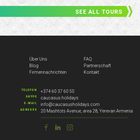
SEE ALL TOURS
Über Uns
FAQ
Blog
Partnerschaft
Firmennachrichten
Kontakt
TELEFON
+374 60 37 60 50
SKYPE
caucasus.holidays
E-MAIL
info@caucasusholidays.com
ADRESSE
20 Mashtots Avenue, area 28, Yerevan Armenia