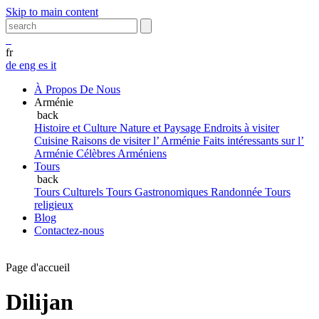
Skip to main content
fr
de
eng
es
it
À Propos De Nous
Arménie
back
Histoire et Culture
Nature et Paysage
Endroits à visiter
Cuisine
Raisons de visiter l’ Arménie
Faits intéressants sur l’
Arménie
Célèbres Arméniens
Tours
back
Tours Culturels
Tours Gastronomiques
Randonnée
Tours
religieux
Blog
Contactez-nous
Page d'accueil
Dilijan