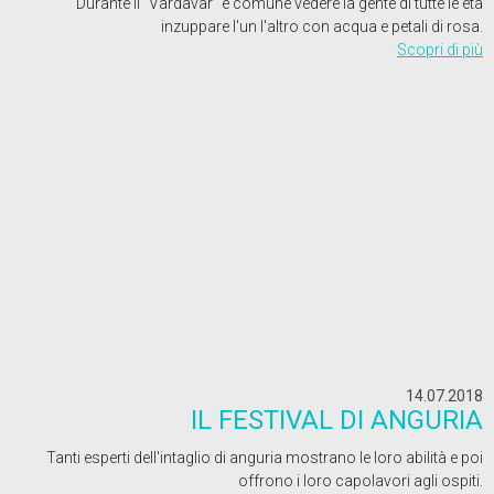
Durante il “Vardavar” è comune vedere la gente di tutte le età
inzuppare l'un l'altro con acqua e petali di rosa.
Scopri di più
14.07.2018
IL FESTIVAL DI ANGURIA
Tanti esperti dell'intaglio di anguria mostrano le loro abilità e poi
offrono i loro capolavori agli ospiti.